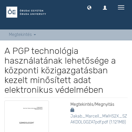
Navig
ki
-
és
bekap
Megtekintés
A PGP technológia
használatának lehetősége a
központi közigazgatásban
kezelt minősített adat
elektronikus védelmében
Megtekintés/
Megnyitás
Jakab_Marcell_MWHS2X_SZ
AKDOLGOZATpdf.pdf (1.121MB)