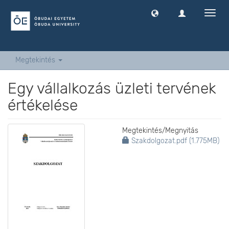
Navig
ki
-
és
bekap
Megtekintés
Egy vállalkozás üzleti tervének
értékelése
Megtekintés/
Megnyitás
Szakdolgozat.pdf (1.775MB)