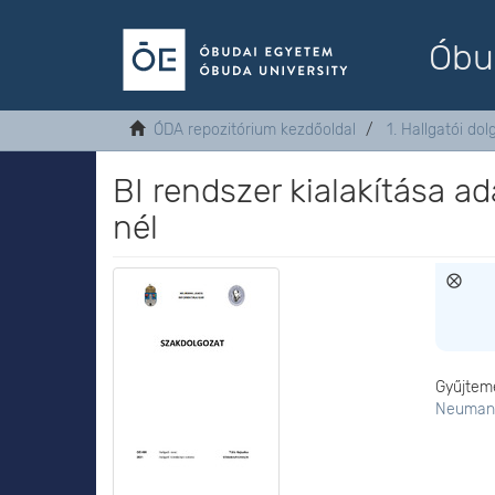
Óbu
ÓDA repozitórium kezdőoldal
1. Hallgatói do
BI rendszer kialakítása a
nél
Gyűjtem
Neumann