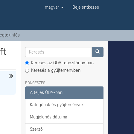
magyar
Bejelentkezés
egtekintés
ft-
Keresés az ÓDA repozitóriumban
Keresés a gyűjteményben
BÖNGÉSZÉS
A teljes ÓDA-ban
Kategóriák és gyűjtemények
Megjelenés dátuma
Szerző