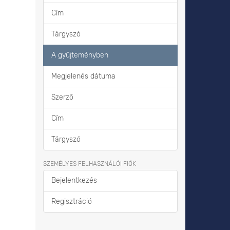
Cím
Tárgyszó
A gyűjteményben
Megjelenés dátuma
Szerző
Cím
Tárgyszó
SZEMÉLYES FELHASZNÁLÓI FIÓK
Bejelentkezés
Regisztráció