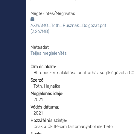
Megtekintés/
Megnyitás
AXWAMO_Toth_Rusznak_Dolgozat.pdf
(2.267MB)
Metaadat
Teljes megjelenítés
Cím és alcím
BI rendszer kialakítása adattárház segítségével a C
Szerző
Tóth, Hajnalka
Megjelenés ideje
2021
Védés dátuma
2021
Hozzáférés szintje
Csak a ÓE IP-cím tartományából elérhető