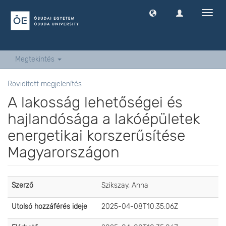
Navig
ki
-
és
bekap
Megtekintés
Rövidített megjelenítés
A lakosság lehetőségei és
hajlandósága a lakóépületek
energetikai korszerűsítése
Magyarországon
Szerző
Szikszay, Anna
Utolsó hozzáférés ideje
2025-04-08T10:35:06Z