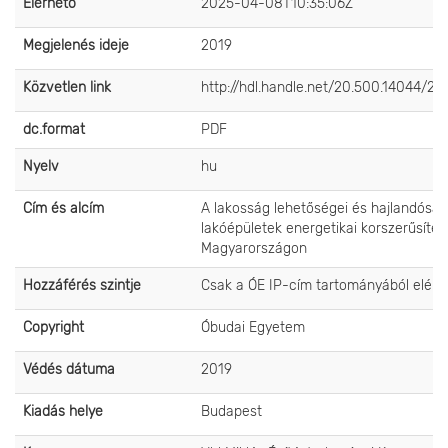
Elérhető
2025-04-08T10:35:06Z
Megjelenés ideje
2019
Közvetlen link
http://hdl.handle.net/20.500.14044/28
dc.format
PDF
Nyelv
hu
Cím és alcím
A lakosság lehetőségei és hajlandóság
lakóépületek energetikai korszerűsítés
Magyarországon
Hozzáférés szintje
Csak a ÓE IP-cím tartományából elérh
Copyright
Óbudai Egyetem
Védés dátuma
2019
Kiadás helye
Budapest