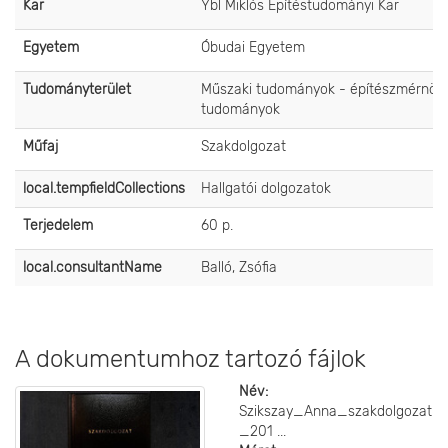
Kar
Ybl Miklós Építéstudományi Kar
Egyetem
Óbudai Egyetem
Tudományterület
Műszaki tudományok - építészmérnöki
tudományok
Műfaj
Szakdolgozat
local.tempfieldCollections
Hallgatói dolgozatok
Terjedelem
60 p.
local.consultantName
Balló, Zsófia
A dokumentumhoz tartozó fájlok
Név:
Szikszay_Anna_szakdolgozat
_201 ...