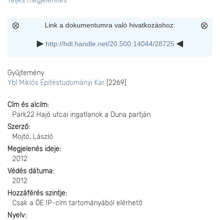
Teljes megjelenítés
Link a dokumentumra való hivatkozáshoz:
http://hdl.handle.net/20.500.14044/28725
Gyűjtemény
Ybl Miklós Építéstudományi Kar
[2269]
Cím és alcím
Park22 Hajó utcai ingatlanok a Duna partján
Szerző
Mojtó, László
Megjelenés ideje
2012
Védés dátuma
2012
Hozzáférés szintje
Csak a ÓE IP-cím tartományából elérhető
Nyelv