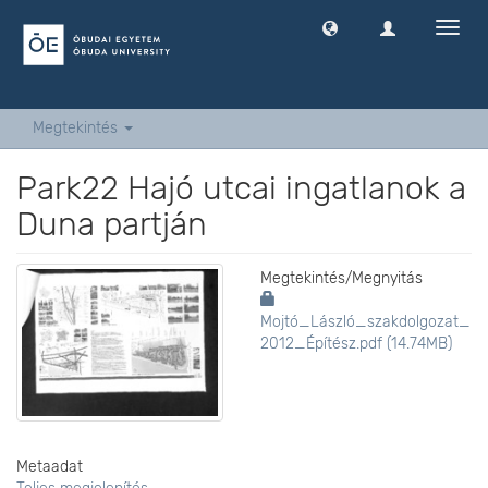
Navig
ki
-
és
bekap
Megtekintés
Park22 Hajó utcai ingatlanok a
Duna partján
Megtekintés/
Megnyitás
Mojtó_László_szakdolgozat_
2012_Építész.pdf (14.74MB)
Metaadat