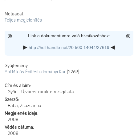
Metaadat
Teljes megjelenítés
Link a dokumentumra való hivatkozáshoz:
http://hdl.handle.net/20.500.14044/27619
Gyűjtemény
Ybl Miklós Építéstudományi Kar
[2269]
Cím és alcím
Győr - Újváros karaktervizsgálata
Szerző
Baba, Zsuzsanna
Megjelenés ideje
2008
Védés dátuma
2008