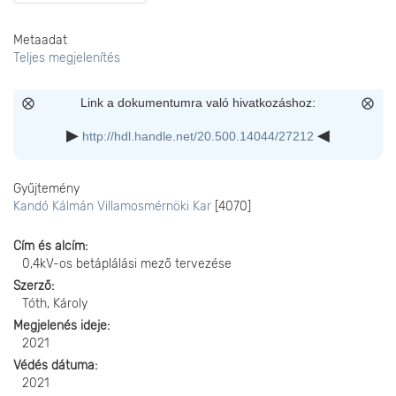
Metaadat
Teljes megjelenítés
Link a dokumentumra való hivatkozáshoz:
http://hdl.handle.net/20.500.14044/27212
Gyűjtemény
Kandó Kálmán Villamosmérnöki Kar
[4070]
Cím és alcím
0,4kV-os betáplálási mező tervezése
Szerző
Tóth, Károly
Megjelenés ideje
2021
Védés dátuma
2021