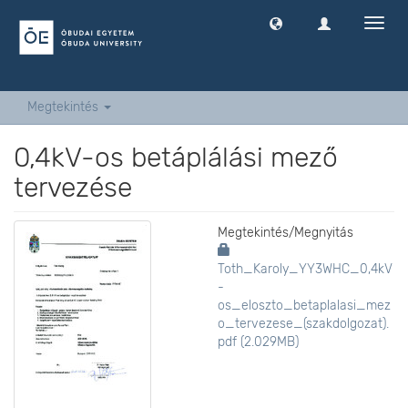
Navig
ki
-
és
bekap
Megtekintés
0,4kV-os betáplálási mező
tervezése
Megtekintés/
Megnyitás
Toth_Karoly_YY3WHC_0,4kV
-
os_eloszto_betaplalasi_mez
o_tervezese_(szakdolgozat).
pdf (2.029MB)