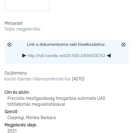
Metaadat
Teljes megjelenítés
Link a dokumentumra való hivatkozáshoz:
http://hdl.handle.net/20.500.14044/26752
Gyűjtemény
Kandó Kálmán Villamosmérnöki Kar
[4070]
Cím és alcím
Preciziós mezőgazdaság tmogatása automata UAS
töltőállomás megvalósításával
Szerző
Csepregi, Mónika Barbara
Megjelenés ideje
2021