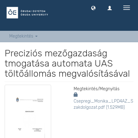
Navig
ki
-
és
bekap
Megtekintés
Preciziós mezőgazdaság
tmogatása automata UAS
töltőállomás megvalósításával
Megtekintés/
Megnyitás
Csepregi_Monika_LPD4AZ_S
zakdolgozat.pdf (1.529MB)