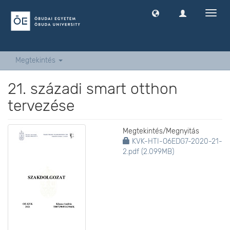
Navig
ki
-
és
bekap
Megtekintés
21. századi smart otthon
tervezése
Megtekintés/
Megnyitás
KVK-HTI-O6EDG7-2020-21-
2.pdf (2.099MB)