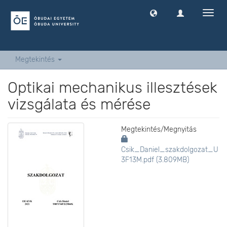
Navig
ki
-
és
bekap
Megtekintés
Optikai mechanikus illesztések
vizsgálata és mérése
Megtekintés/
Megnyitás
Csik_Daniel_szakdolgozat_U
3F13M.pdf (3.809MB)