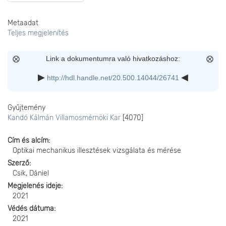
Metaadat
Teljes megjelenítés
Link a dokumentumra való hivatkozáshoz:
http://hdl.handle.net/20.500.14044/26741
Gyűjtemény
Kandó Kálmán Villamosmérnöki Kar
[4070]
Cím és alcím
Optikai mechanikus illesztések vizsgálata és mérése
Szerző
Csik, Dániel
Megjelenés ideje
2021
Védés dátuma
2021