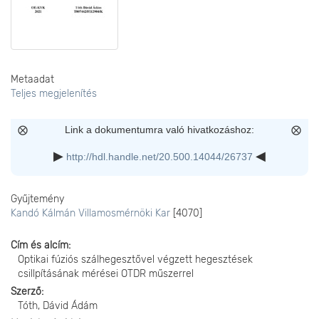
Metaadat
Teljes megjelenítés
Link a dokumentumra való hivatkozáshoz:
http://hdl.handle.net/20.500.14044/26737
Gyűjtemény
Kandó Kálmán Villamosmérnöki Kar
[4070]
Cím és alcím
Optikai fúziós szálhegesztővel végzett hegesztések
csillpításának mérései OTDR műszerrel
Szerző
Tóth, Dávid Ádám