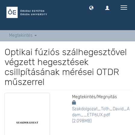
Navig
ki
-
és
bekap
Megtekintés
Optikai fúziós szálhegesztővel
végzett hegesztések
csillpításának mérései OTDR
műszerrel
Megtekintés/
Megnyitás
Szakdolgozat_Toth_David_A
dam__ETP6UX.pdf
(2.098MB)