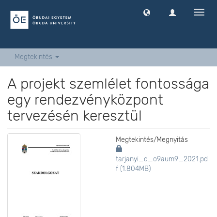
Navig
ki
-
és
bekap
Megtekintés
A projekt szemlélet fontossága
egy rendezvényközpont
tervezésén keresztül
Megtekintés/
Megnyitás
tarjanyi_d_o9aum9_2021.pd
f (1.804MB)