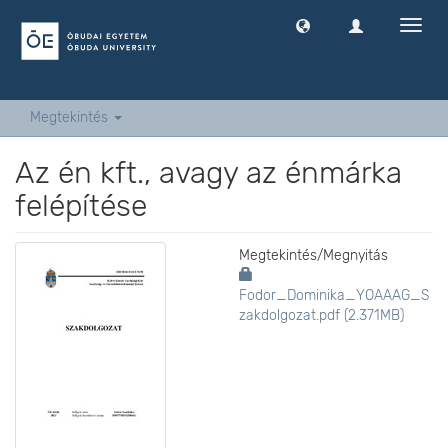
Navig
ki
-
és
bekap
Megtekintés
Az én kft., avagy az énmárka
felépítése
Megtekintés/
Megnyitás
Fodor_Dominika_YOAAAG_S
zakdolgozat.pdf (2.371MB)