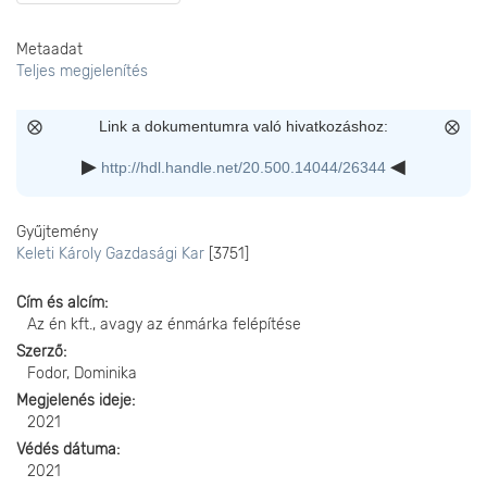
Metaadat
Teljes megjelenítés
Link a dokumentumra való hivatkozáshoz:
http://hdl.handle.net/20.500.14044/26344
Gyűjtemény
Keleti Károly Gazdasági Kar
[3751]
Cím és alcím
Az én kft., avagy az énmárka felépítése
Szerző
Fodor, Dominika
Megjelenés ideje
2021
Védés dátuma
2021