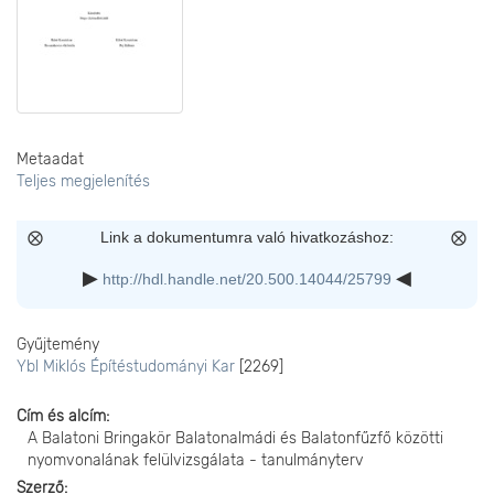
Metaadat
Teljes megjelenítés
Link a dokumentumra való hivatkozáshoz:
http://hdl.handle.net/20.500.14044/25799
Gyűjtemény
Ybl Miklós Építéstudományi Kar
[2269]
Cím és alcím
A Balatoni Bringakör Balatonalmádi és Balatonfűzfő közötti
nyomvonalának felülvizsgálata - tanulmányterv
Szerző