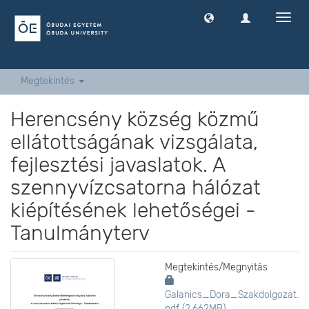
Navig
ki
-
és
bekap
Megtekintés
Herencsény község közmű
ellátottságának vizsgálata,
fejlesztési javaslatok. A
szennyvízcsatorna hálózat
kiépítésének lehetőségei -
Tanulmányterv
Megtekintés/
Megnyitás
Galanics_Dora_Szakdolgozat.
pdf (2.662MB)