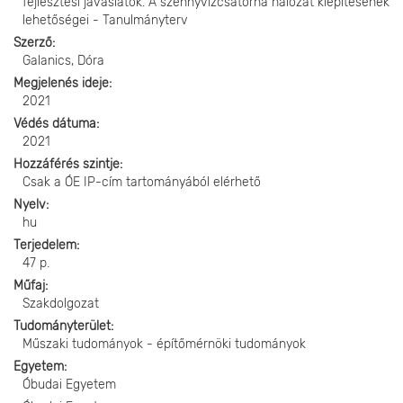
fejlesztési javaslatok. A szennyvízcsatorna hálózat kiépítésének
lehetőségei - Tanulmányterv
Szerző
Galanics, Dóra
Megjelenés ideje
2021
Védés dátuma
2021
Hozzáférés szintje
Csak a ÓE IP-cím tartományából elérhető
Nyelv
hu
Terjedelem
47 p.
Műfaj
Szakdolgozat
Tudományterület
Műszaki tudományok - építőmérnöki tudományok
Egyetem
Óbudai Egyetem