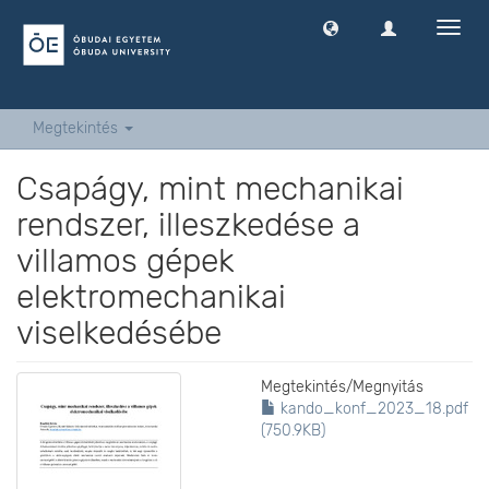
Navig
ki
-
és
bekap
Megtekintés
Csapágy, mint mechanikai
rendszer, illeszkedése a
villamos gépek
elektromechanikai
viselkedésébe
Megtekintés/
Megnyitás
kando_konf_2023_18.pdf
(750.9KB)