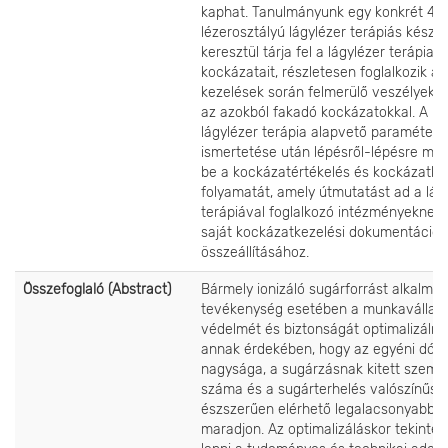
kaphat. Tanulmányunk egy konkrét 4.
lézerosztályú lágylézer terápiás készü
keresztül tárja fel a lágylézer terápia
kockázatait, részletesen foglalkozik a
kezelések során felmerülő veszélyekke
az azokból fakadó kockázatokkal. A
lágylézer terápia alapvető paramétere
ismertetése után lépésről-lépésre mut
be a kockázatértékelés és kockázatke
folyamatát, amely útmutatást ad a lág
terápiával foglalkozó intézményeknek 
saját kockázatkezelési dokumentációj
összeállításához.
Összefoglaló (Abstract)
Bármely ionizáló sugárforrást alkalma
tevékenység esetében a munkavállaló
védelmét és biztonságát optimalizálni k
annak érdekében, hogy az egyéni dózi
nagysága, a sugárzásnak kitett szemé
száma és a sugárterhelés valószínűsé
észszerűen elérhető legalacsonyabb s
maradjon. Az optimalizáláskor tekintette