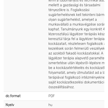
lenni a tudományos és technikai adot
mellett a gazdasági és társadalmi
tényezőkre is. Foglalkozási
sugárterhelésnek kell tekinteni bármil
olyan sugárterhelést, amelyet a
munkavállaló a munkavégzése során
kaphat. Tanulmányunk egy konkrét 4.
lézerosztályú lágylézer terápiás készü
keresztül tárja fel a lágylézer terápia
kockázatait, részletesen foglalkozik a
kezelések során felmerülő veszélyekke
az azokból fakadó kockázatokkal. A
lágylézer terápia alapvető paramétere
ismertetése után lépésről-lépésre mut
be a kockázatértékelés és kockázatke
folyamatát, amely útmutatást ad a lág
terápiával foglalkozó intézményeknek 
saját kockázatkezelési dokumentációj
összeállításához.
dc.format
PDF
Nyelv
hu