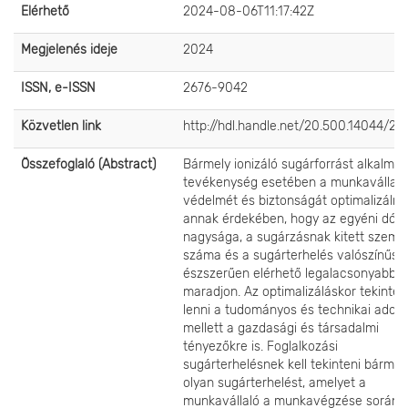
Elérhető
2024-08-06T11:17:42Z
Megjelenés ideje
2024
ISSN, e-ISSN
2676-9042
Közvetlen link
http://hdl.handle.net/20.500.14044/25
Összefoglaló (Abstract)
Bármely ionizáló sugárforrást alkalma
tevékenység esetében a munkavállaló
védelmét és biztonságát optimalizálni k
annak érdekében, hogy az egyéni dózi
nagysága, a sugárzásnak kitett szemé
száma és a sugárterhelés valószínűsé
észszerűen elérhető legalacsonyabb s
maradjon. Az optimalizáláskor tekintette
lenni a tudományos és technikai adot
mellett a gazdasági és társadalmi
tényezőkre is. Foglalkozási
sugárterhelésnek kell tekinteni bármil
olyan sugárterhelést, amelyet a
munkavállaló a munkavégzése során