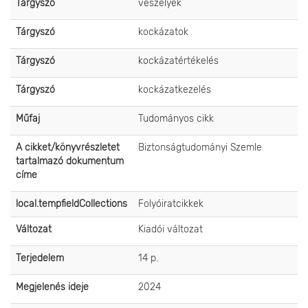
Tárgyszó
veszélyek
Tárgyszó
kockázatok
Tárgyszó
kockázatértékelés
Tárgyszó
kockázatkezelés
Műfaj
Tudományos cikk
A cikket/könyvrészletet
Biztonságtudományi Szemle
tartalmazó dokumentum
címe
local.tempfieldCollections
Folyóiratcikkek
Változat
Kiadói változat
Terjedelem
14 p.
Megjelenés ideje
2024