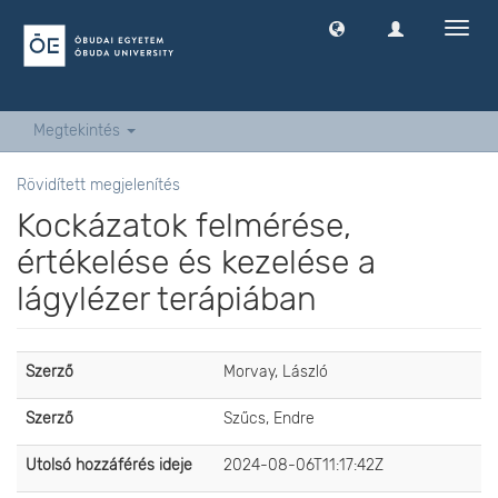
Navig
ki
-
és
bekap
Megtekintés
Rövidített megjelenítés
Kockázatok felmérése,
értékelése és kezelése a
lágylézer terápiában
Szerző
Morvay, László
Szerző
Szűcs, Endre
Utolsó hozzáférés ideje
2024-08-06T11:17:42Z