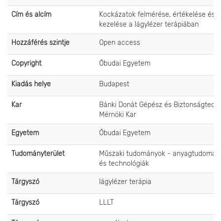
Cím és alcím
Kockázatok felmérése, értékelése és
kezelése a lágylézer terápiában
Hozzáférés szintje
Open access
Copyright
Óbudai Egyetem
Kiadás helye
Budapest
Kar
Bánki Donát Gépész és Biztonságtechn
Mérnöki Kar
Egyetem
Óbudai Egyetem
Tudományterület
Műszaki tudományok - anyagtudomán
és technológiák
Tárgyszó
lágylézer terápia
Tárgyszó
LLLT