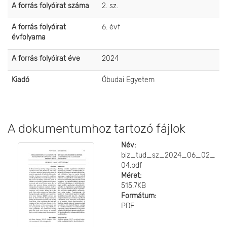
A forrás folyóirat száma
2. sz.
A forrás folyóirat
6. évf
évfolyama
A forrás folyóirat éve
2024
Kiadó
Óbudai Egyetem
A dokumentumhoz tartozó fájlok
Név:
biz_tud_sz_2024_06_02_
04.pdf
Méret:
515.7KB
Formátum:
PDF