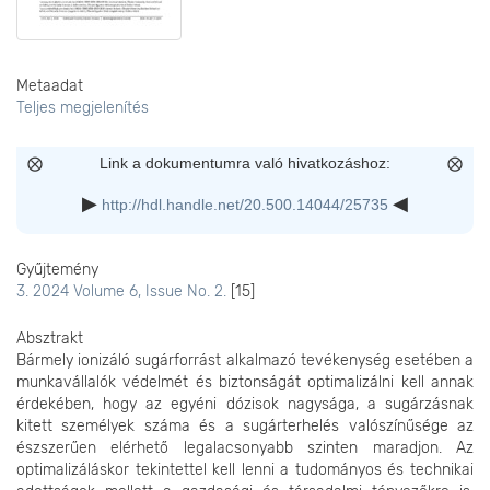
Metaadat
Teljes megjelenítés
Link a dokumentumra való hivatkozáshoz:
http://hdl.handle.net/20.500.14044/25735
Gyűjtemény
3. 2024 Volume 6, Issue No. 2.
[15]
Absztrakt
Bármely ionizáló sugárforrást alkalmazó tevékenység esetében a
munkavállalók védelmét és biztonságát optimalizálni kell annak
érdekében, hogy az egyéni dózisok nagysága, a sugárzásnak
kitett személyek száma és a sugárterhelés valószínűsége az
észszerűen elérhető legalacsonyabb szinten maradjon. Az
optimalizáláskor tekintettel kell lenni a tudományos és technikai