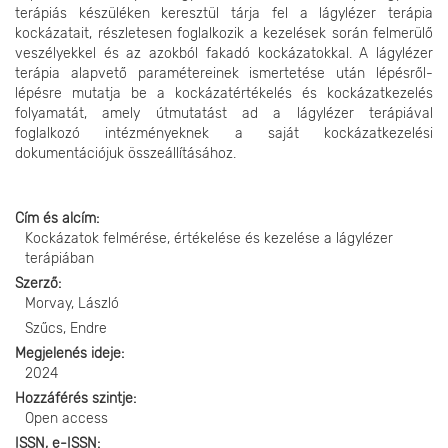
terápiás készüléken keresztül tárja fel a lágylézer terápia
kockázatait, részletesen foglalkozik a kezelések során felmerülő
veszélyekkel és az azokból fakadó kockázatokkal. A lágylézer
terápia alapvető paramétereinek ismertetése után lépésről-
lépésre mutatja be a kockázatértékelés és kockázatkezelés
folyamatát, amely útmutatást ad a lágylézer terápiával
foglalkozó intézményeknek a saját kockázatkezelési
dokumentációjuk összeállításához.
Cím és alcím
Kockázatok felmérése, értékelése és kezelése a lágylézer
terápiában
Szerző
Morvay, László
Szűcs, Endre
Megjelenés ideje
2024
Hozzáférés szintje
Open access
ISSN, e-ISSN