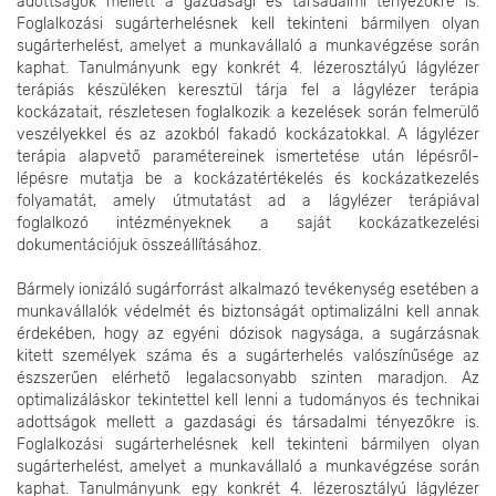
adottságok mellett a gazdasági és társadalmi tényezőkre is.
Foglalkozási sugárterhelésnek kell tekinteni bármilyen olyan
sugárterhelést, amelyet a munkavállaló a munkavégzése során
kaphat. Tanulmányunk egy konkrét 4. lézerosztályú lágylézer
terápiás készüléken keresztül tárja fel a lágylézer terápia
kockázatait, részletesen foglalkozik a kezelések során felmerülő
veszélyekkel és az azokból fakadó kockázatokkal. A lágylézer
terápia alapvető paramétereinek ismertetése után lépésről-
lépésre mutatja be a kockázatértékelés és kockázatkezelés
folyamatát, amely útmutatást ad a lágylézer terápiával
foglalkozó intézményeknek a saját kockázatkezelési
dokumentációjuk összeállításához.
Bármely ionizáló sugárforrást alkalmazó tevékenység esetében a
munkavállalók védelmét és biztonságát optimalizálni kell annak
érdekében, hogy az egyéni dózisok nagysága, a sugárzásnak
kitett személyek száma és a sugárterhelés valószínűsége az
észszerűen elérhető legalacsonyabb szinten maradjon. Az
optimalizáláskor tekintettel kell lenni a tudományos és technikai
adottságok mellett a gazdasági és társadalmi tényezőkre is.
Foglalkozási sugárterhelésnek kell tekinteni bármilyen olyan
sugárterhelést, amelyet a munkavállaló a munkavégzése során
kaphat. Tanulmányunk egy konkrét 4. lézerosztályú lágylézer