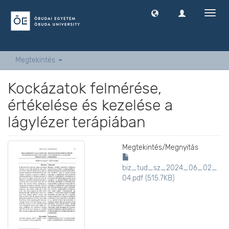
Navig
ki
-
és
bekap
Megtekintés
Kockázatok felmérése,
értékelése és kezelése a
lágylézer terápiában
Megtekintés/
Megnyitás
biz_tud_sz_2024_06_02_
04.pdf (515.7KB)