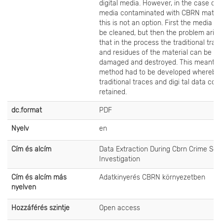
digital media. However, in the case of d
media contaminated with CBRN materi
this is not an option. First the media m
be cleaned, but then the problem aris
that in the process the traditional tra-
and residues of the material can be
damaged and destroyed. This meant t
method had to be developed whereby
traditional traces and digi tal data cou
retained.
dc.format
PDF
Nyelv
en
Cím és alcím
Data Extraction During Cbrn Crime Sc
Investigation
Cím és alcím más
Adatkinyerés CBRN környezetben
nyelven
Hozzáférés szintje
Open access