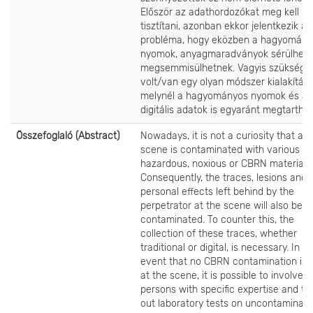
Először az adathordozókat meg kell
tisztítani, azonban ekkor jelentkezik az
probléma, hogy eközben a hagyomány
nyomok, anyagmaradványok sérülhetn
megsemmisülhetnek. Vagyis szükség
volt/van egy olyan módszer kialakításá
melynél a hagyományos nyomok és a
digitális adatok is egyaránt megtarthat
Összefoglaló (Abstract)
Nowadays, it is not a curiosity that a 
scene is contaminated with various
hazardous, noxious or CBRN materials.
Consequently, the traces, lesions and
personal effects left behind by the
perpetrator at the scene will also be
contaminated. To counter this, the
collection of these traces, whether
traditional or digital, is necessary. In t
event that no CBRN contamination is 
at the scene, it is possible to involve
persons with specific expertise and to
out laboratory tests on uncontaminat