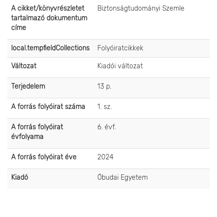
A cikket/könyvrészletet
Biztonságtudományi Szemle
tartalmazó dokumentum
címe
local.tempfieldCollections
Folyóiratcikkek
Változat
Kiadói változat
Terjedelem
13 p.
A forrás folyóirat száma
1. sz.
A forrás folyóirat
6. évf.
évfolyama
A forrás folyóirat éve
2024
Kiadó
Óbudai Egyetem