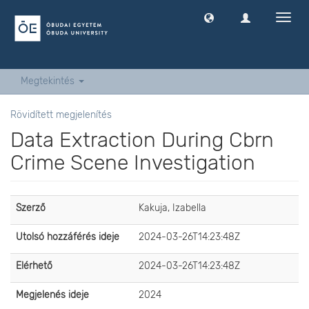
Navig
ki
-
és
bekap
Megtekintés
Rövidített megjelenítés
Data Extraction During Cbrn
Crime Scene Investigation
Szerző
Kakuja, Izabella
Utolsó hozzáférés ideje
2024-03-26T14:23:48Z
Elérhető
2024-03-26T14:23:48Z
Megjelenés ideje
2024