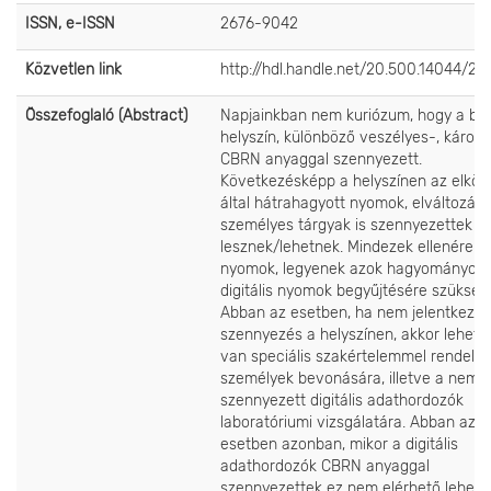
ISSN, e-ISSN
2676-9042
Közvetlen link
http://hdl.handle.net/20.500.14044/25
Összefoglaló (Abstract)
Napjainkban nem kuriózum, hogy a bű
helyszín, különböző veszélyes-, káros
CBRN anyaggal szennyezett.
Következésképp a helyszínen az elköv
által hátrahagyott nyomok, elváltozáso
személyes tárgyak is szennyezettek
lesznek/lehetnek. Mindezek ellenére e
nyomok, legyenek azok hagyományos 
digitális nyomok begyűjtésére szükség
Abban az esetben, ha nem jelentkezi
szennyezés a helyszínen, akkor lehető
van speciális szakértelemmel rendelk
személyek bevonására, illetve a nem
szennyezett digitális adathordozók
laboratóriumi vizsgálatára. Abban az
esetben azonban, mikor a digitális
adathordozók CBRN anyaggal
szennyezettek ez nem elérhető lehető