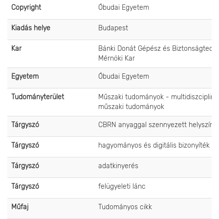
Copyright
Óbudai Egyetem
Kiadás helye
Budapest
Kar
Bánki Donát Gépész és Biztonságtechn
Mérnöki Kar
Egyetem
Óbudai Egyetem
Tudományterület
Műszaki tudományok - multidiszcipliná
műszaki tudományok
Tárgyszó
CBRN anyaggal szennyezett helyszín
Tárgyszó
hagyományos és digitális bizonyíték
Tárgyszó
adatkinyerés
Tárgyszó
felügyeleti lánc
Műfaj
Tudományos cikk