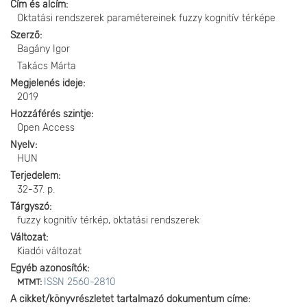
Cím és alcím
Oktatási rendszerek paramétereinek fuzzy kognitív térképe
Szerző
Bagány Igor
Takács Márta
Megjelenés ideje
2019
Hozzáférés szintje
Open Access
Nyelv
HUN
Terjedelem
32-37. p.
Tárgyszó
fuzzy kognitív térkép, oktatási rendszerek
Változat
Kiadói változat
Egyéb azonosítók
ISSN 2560-2810
MTMT:
A cikket/könyvrészletet tartalmazó dokumentum címe