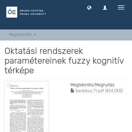
Navig
ki
-
és
bekap
Megtekintés
Oktatási rendszerek
paramétereinek fuzzy kognitív
térképe
Megtekintés/
Megnyitás
bankikoz.71.pdf (424.0KB)