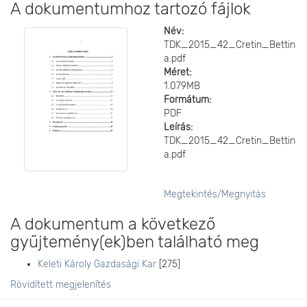
A dokumentumhoz tartozó fájlok
Név:
TDK_2015_42_Cretin_Bettin
a.pdf
Méret:
1.079MB
Formátum:
PDF
Leírás:
TDK_2015_42_Cretin_Bettin
a.pdf
Megtekintés/
Megnyitás
A dokumentum a következő
gyűjtemény(ek)ben található meg
Keleti Károly Gazdasági Kar
[275]
Rövidített megjelenítés