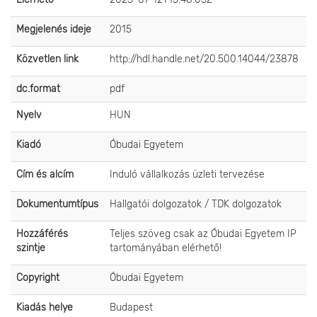
Megjelenés ideje
2015
Közvetlen link
http://hdl.handle.net/20.500.14044/23878
dc.format
pdf
Nyelv
HUN
Kiadó
Óbudai Egyetem
Cím és alcím
Induló vállalkozás üzleti tervezése
Dokumentumtípus
Hallgatói dolgozatok / TDK dolgozatok
Hozzáférés
Teljes szöveg csak az Óbudai Egyetem IP
szintje
tartományában elérhető!
Copyright
Óbudai Egyetem
Kiadás helye
Budapest