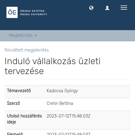
Navig
ki
-
és
bekap
Megtekintés
Rövidített megjelenítés
Induló vállalkozás üzleti
tervezése
Témavezető
Kadocsa György
Szerző
Cretin Bettina
Utolsó hozzáférés
2023-07-12T15:48:03Z
ideje
Elérhető
2023-07-12T15:48:03Z