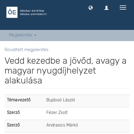
Navig
ki
-
és
bekap
Megtekintés
Rövidített megjelenítés
Vedd kezedbe a jövőd, avagy a
magyar nyugdíjhelyzet
alakulása
Témavezető
Bujdosó László
Szerző
Fézer Zsolt
Szerző
Andrasics Márkó