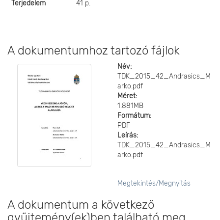
Terjedelem
41 p.
A dokumentumhoz tartozó fájlok
Név:
TDK_2015_42_Andrasics_M
arko.pdf
Méret:
1.881MB
Formátum:
PDF
Leírás:
TDK_2015_42_Andrasics_M
arko.pdf
Megtekintés/
Megnyitás
A dokumentum a következő
gyűjtemény(ek)ben található meg