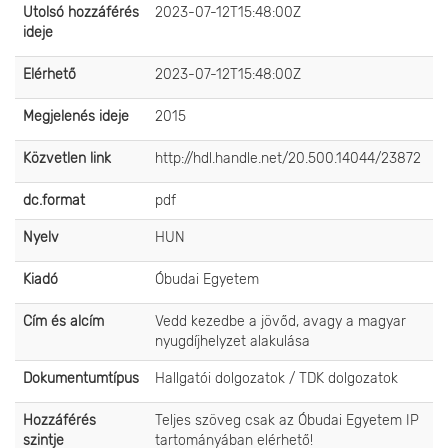
Utolsó hozzáférés
2023-07-12T15:48:00Z
ideje
Elérhető
2023-07-12T15:48:00Z
Megjelenés ideje
2015
Közvetlen link
http://hdl.handle.net/20.500.14044/23872
dc.format
pdf
Nyelv
HUN
Kiadó
Óbudai Egyetem
Cím és alcím
Vedd kezedbe a jövőd, avagy a magyar
nyugdíjhelyzet alakulása
Dokumentumtípus
Hallgatói dolgozatok / TDK dolgozatok
Hozzáférés
Teljes szöveg csak az Óbudai Egyetem IP
szintje
tartományában elérhető!