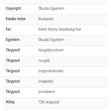
Copyright
Óbudai Egyetem
Kiadás helye
Budapest
Kar
Keleti Károly Gazdasági Kar
Egyetem
Óbudai Egyetem
Tárgyszó
Nyugdíjrendszer
Tárgyszó
nyugdíj
Tárgyszó
öngondoskodás
Tárgyszó
öregedés
Tárgyszó
jövedelem
Műfaj
TDK dolgozat