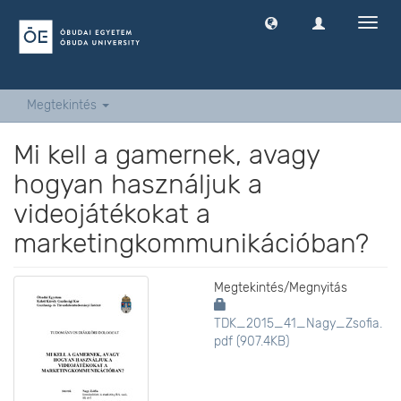
Navig
ki
-
és
bekap
Megtekintés
Mi kell a gamernek, avagy
hogyan használjuk a
videojátékokat a
marketingkommunikációban?
Megtekintés/
Megnyitás
TDK_2015_41_Nagy_Zsofia.
pdf (907.4KB)