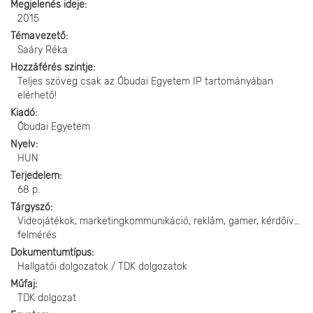
Megjelenés ideje
2015
Témavezető
Saáry Réka
Hozzáférés szintje
Teljes szöveg csak az Óbudai Egyetem IP tartományában
elérhető!
Kiadó
Óbudai Egyetem
Nyelv
HUN
Terjedelem
68 p.
Tárgyszó
Videojátékok, marketingkommunikáció, reklám, gamer, kérdőíves
felmérés
Dokumentumtípus
Hallgatói dolgozatok / TDK dolgozatok
Műfaj
TDK dolgozat