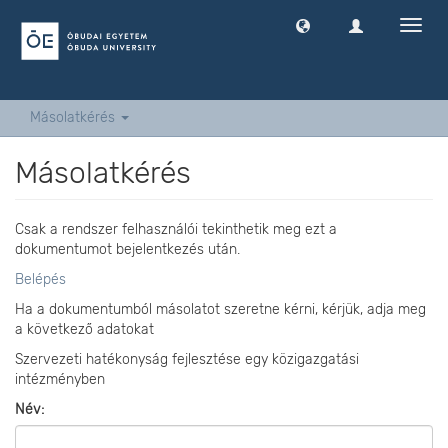
Navig
ki
-
és
bekap
Másolatkérés
Másolatkérés
Csak a rendszer felhasználói tekinthetik meg ezt a
dokumentumot bejelentkezés után.
Belépés
Ha a dokumentumból másolatot szeretne kérni, kérjük, adja meg
a következő adatokat
Szervezeti hatékonyság fejlesztése egy közigazgatási
intézményben
Név: