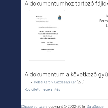
A dokumentumhoz tartozó fájlo
Form
L
A dokumentum a következő gyűj
Keleti Károly Gazdasági Kar
[275]
Rövidített megjelenítés
DSpace software
copyright © 2002-2016
DuraSpace