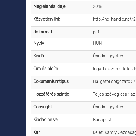
Megjelenés ideje
2018
Közvetlen link
http://hdl.handle.net
dc.format
pdf
Nyelv
HUN
Kiadó
Óbudai Egyetem
Cím és alcím
Ingatlanüzemeltetés 
Dokumentumtípus
Hallgatói dolgozatok 
Hozzáférés szintje
Teljes szöveg csak az
Copyright
Óbudai Egyetem
Kiadás helye
Budapest
Kar
Keleti Károly Gazdaság