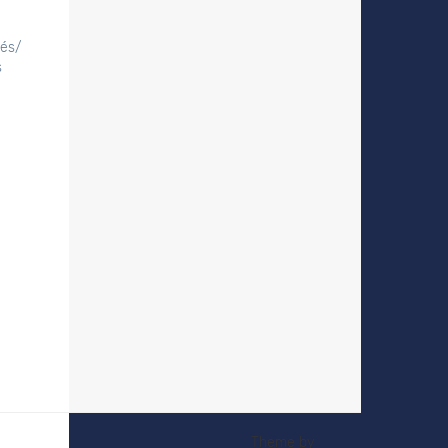
tés/
s
Theme by