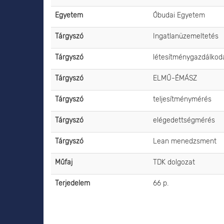
Egyetem
Óbudai Egyetem
Tárgyszó
Ingatlanüzemeltetés
Tárgyszó
létesítménygazdálkod
Tárgyszó
ELMŰ-ÉMÁSZ
Tárgyszó
teljesítménymérés
Tárgyszó
elégedettségmérés
Tárgyszó
Lean menedzsment
Műfaj
TDK dolgozat
Terjedelem
66 p.