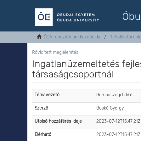
Óbu
ÓDA repozitórium kezdőoldal
1. Hallgatói do
Rövidített megjelenítés
Ingatlanüzemeltetés fejl
társaságcsoportnál
Témavezető
Gombaszögi Ildikó
Szerző
Boskó Györgyi
Utolsó hozzáférés ideje
2023-07-12T15:47:21Z
Elérhető
2023-07-12T15:47:21Z