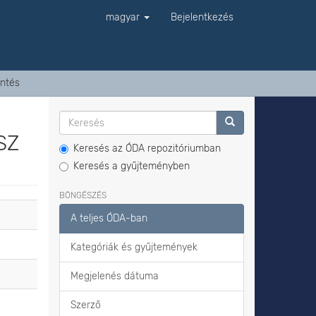
magyar
Bejelentkezés
ntés
SZ
Keresés az ÓDA repozitóriumban
Keresés a gyűjteményben
BÖNGÉSZÉS
A teljes ÓDA-ban
Kategóriák és gyűjtemények
Megjelenés dátuma
Szerző