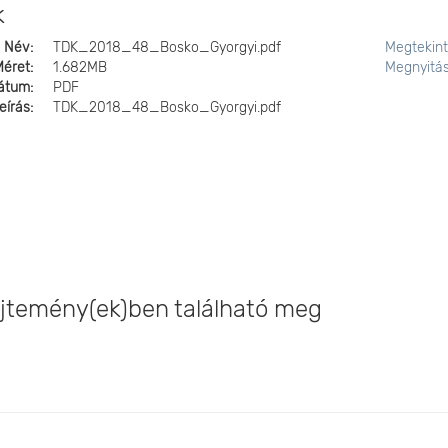
k
Név:
TDK_2018_48_Bosko_Gyorgyi.pdf
Megtekin
Méret:
1.682MB
Megnyitá
átum:
PDF
eírás:
TDK_2018_48_Bosko_Gyorgyi.pdf
temény(ek)ben található meg