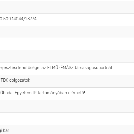
/20.500.14044/23774
fejlesztési lehetőségei az ELMŰ-ÉMÁSZ társaságcsoportnál
/ TDK dolgozatok
 Óbudai Egyetem IP tartományában elérhető!
i Kar