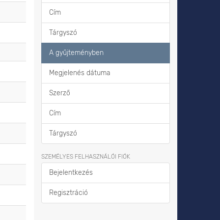
Cím
Tárgyszó
A gyűjteményben
Megjelenés dátuma
Szerző
Cím
Tárgyszó
SZEMÉLYES FELHASZNÁLÓI FIÓK
Bejelentkezés
Regisztráció