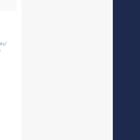
tés/
s