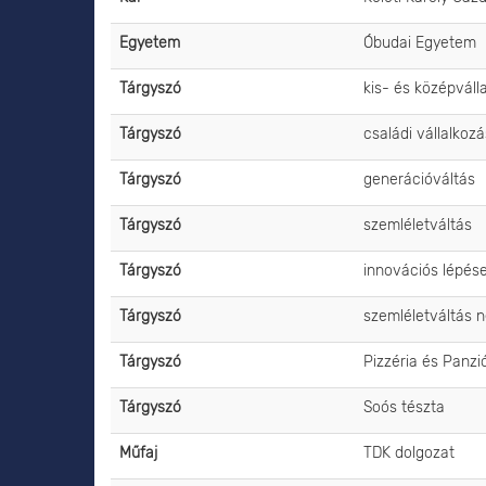
Egyetem
Óbudai Egyetem
Tárgyszó
kis- és középváll
Tárgyszó
családi vállalkoz
Tárgyszó
generációváltás
Tárgyszó
szemléletváltás
Tárgyszó
innovációs lépés
Tárgyszó
szemléletváltás 
Tárgyszó
Pizzéria és Panzi
Tárgyszó
Soós tészta
Műfaj
TDK dolgozat