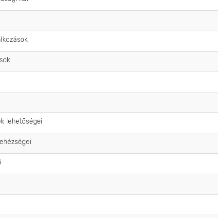
alkozások
ások
ek lehetőségei
nehézségei
ó