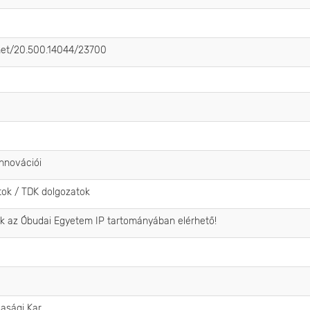
e.net/20.500.14044/23700
innovációi
tok / TDK dolgozatok
ak az Óbudai Egyetem IP tartományában elérhető!
dasági Kar