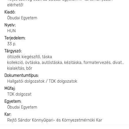
elérhető!
Kiadó
Óbudai Egyetem
Nyelv
HUN
Terjedelem
33 p.
Tárgyszó
öltözék kiegészítő, táska
kollekció, övtáska, autóstáska, kézitáska, formatervezés, divat, m
kialakítás, bőr
Dokumentumtípus
Hallgatói dolgozatok / TDK dolgozatok
Műfaj
TDK dolgozat
Egyetem
Óbudai Egyetem
Kar
Rejtő Sándor Könnyűipari- és Környezetmérnöki Kar