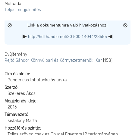
Metaadat
Teljes megjelenítés
Link a dokumentumra való hivatkozáshoz:
http://hdl.handle.net/20.500.14044/23555
Gyűjtemény
Rejtő Sándor Könnyűipari és Környezetmérnöki Kar
[158]
Cím és alcím
Genderless többfunkciós táska
Szerző
Szekeres Ákos
Megjelenés ideje
2016
Témavezető
Kisfaludy Márta
Hozzáférés szintje
Teljes szöveg csak az Óbudai Egyetem IP tartományában