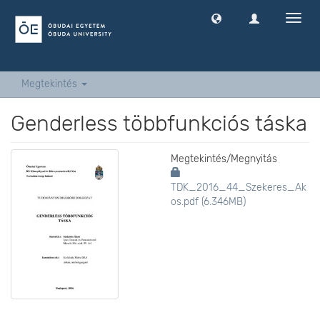
Navig
ki
-
és
bekap
Megtekintés
Genderless többfunkciós táska
Megtekintés/
Megnyitás
TDK_2016_44_Szekeres_Ak
os.pdf (6.346MB)