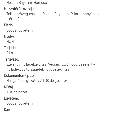
Hosam Bayoumi Hamuda
Hozzáférés szintje
Teljes szöveg csak az Óbudai Egyetem IP tartományában
elérhető!
Kiadó
Óbudai Egyetem
Nyelv
HUN
Terjedelem
21 p.
Tárgyszó
szelektív hulladékgyűjtés, Vecsés, EWC kódok, szelektív
hulladékgyűjtő szigetek, jövőbetekintés
Dokumentumtípus
Hallgatói dolgozatok / TDK dolgozatok
Műfaj
TDK dolgozat
Egyetem
Óbudai Egyetem
Kar