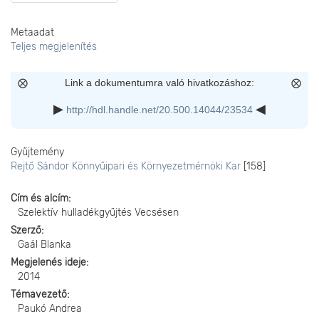
Metaadat
Teljes megjelenítés
Link a dokumentumra való hivatkozáshoz:
http://hdl.handle.net/20.500.14044/23534
Gyűjtemény
Rejtő Sándor Könnyűipari és Környezetmérnöki Kar
[158]
Cím és alcím
Szelektív hulladékgyűjtés Vecsésen
Szerző
Gaál Blanka
Megjelenés ideje
2014
Témavezető
Paukó Andrea