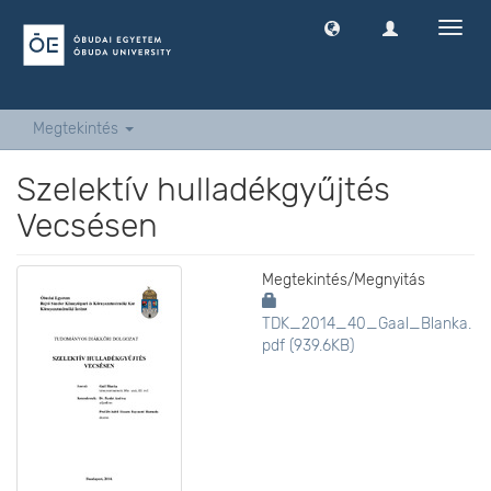
Navig
ki
-
és
bekap
Megtekintés
Szelektív hulladékgyűjtés
Vecsésen
Megtekintés/
Megnyitás
TDK_2014_40_Gaal_Blanka.
pdf (939.6KB)