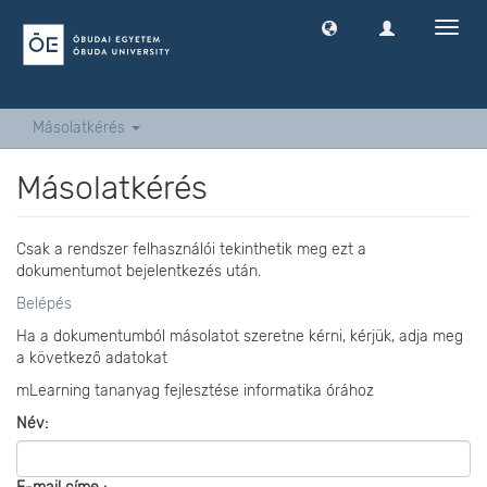
Navig
ki
-
és
bekap
Másolatkérés
Másolatkérés
Csak a rendszer felhasználói tekinthetik meg ezt a
dokumentumot bejelentkezés után.
Belépés
Ha a dokumentumból másolatot szeretne kérni, kérjük, adja meg
a következő adatokat
mLearning tananyag fejlesztése informatika órához
Név: