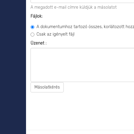
A megadott e-mail címre küldjük a másolatot
Fájlok:
A dokumentumhoz tartozó összes, korlátozott hozzá
Csak az igényelt fájl
Üzenet :
Másolatkérés