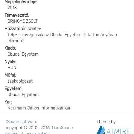
Megjelenés ideje
2013
Témavezető
BRINGYE ZSOLT
Hozzáférés szintje
Teljes szöveg csak az Óbudai Egyetem IP tartományában
elérhető!
Kiadó
Óbudai Egyetem
Nyelv
HUN
Műfaj
szakdolgozat
Egyetem
Óbudai Egyetem
Kar
Neumann János Informatikai Kar
DSpace software
Theme by
copyright © 2002-2016
DuraSpace
Kapcsolat
|
Visszajelzés