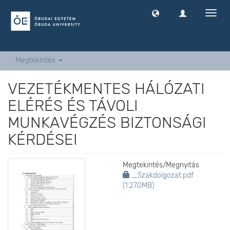
Navig
ki
-
és
bekap
Megtekintés
VEZETÉKMENTES HÁLÓZATI
ELÉRÉS ÉS TÁVOLI
MUNKAVÉGZÉS BIZTONSÁGI
KÉRDÉSEI
Megtekintés/
Megnyitás
_Szakdolgozat.pdf
(1.270MB)