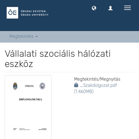
Navig
ki
-
és
bekap
Megtekintés
Vállalati szociális hálózati
eszköz
Megtekintés/
Megnyitás
_Szakdolgozat.pdf
(1.460MB)