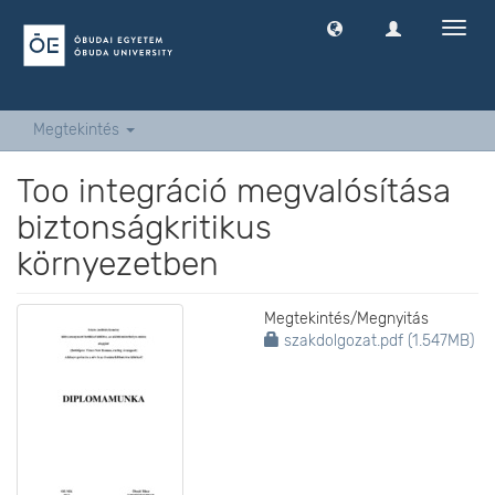
Navig
ki
-
és
bekap
Megtekintés
Too integráció megvalósítása
biztonságkritikus
környezetben
Megtekintés/
Megnyitás
szakdolgozat.pdf (1.547MB)