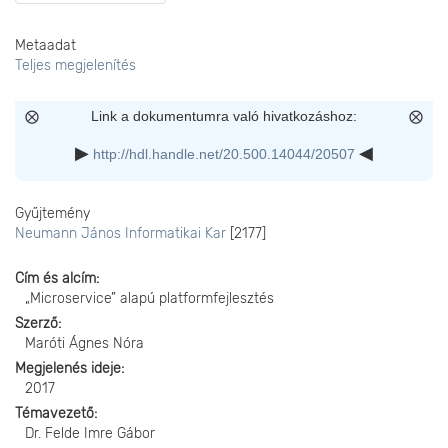
Metaadat
Teljes megjelenítés
Link a dokumentumra való hivatkozáshoz:
http://hdl.handle.net/20.500.14044/20507
Gyűjtemény
Neumann János Informatikai Kar
[2177]
Cím és alcím
„Microservice” alapú platformfejlesztés
Szerző
Maróti Ágnes Nóra
Megjelenés ideje
2017
Témavezető
Dr. Felde Imre Gábor