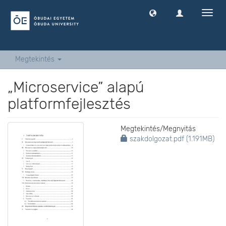
Navig
ki
-
és
bekap
Megtekintés
„Microservice” alapú
platformfejlesztés
Megtekintés/
Megnyitás
szakdolgozat.pdf (1.191MB)