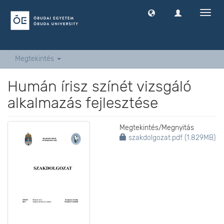
Navig
ki
-
és
bekap
Megtekintés
Humán írisz színét vizsgáló
alkalmazás fejlesztése
Megtekintés/
Megnyitás
szakdolgozat.pdf (1.829MB)