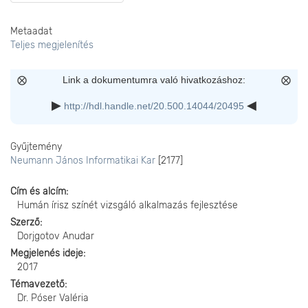
Metaadat
Teljes megjelenítés
Link a dokumentumra való hivatkozáshoz:
http://hdl.handle.net/20.500.14044/20495
Gyűjtemény
Neumann János Informatikai Kar
[2177]
Cím és alcím
Humán írisz színét vizsgáló alkalmazás fejlesztése
Szerző
Dorjgotov Anudar
Megjelenés ideje
2017
Témavezető
Dr. Póser Valéria