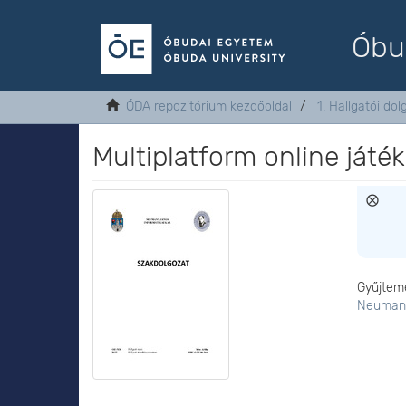
Óbu
ÓDA repozitórium kezdőoldal
1. Hallgatói do
Multiplatform online játék
Gyűjtem
Neumann