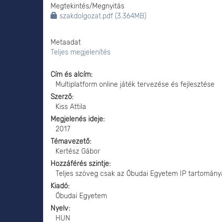
Megtekintés/
Megnyitás
szakdolgozat.pdf (3.364MB)
Metaadat
Teljes megjelenítés
Cím és alcím
Multiplatform online játék tervezése és fejlesztése
Szerző
Kiss Attila
Megjelenés ideje
2017
Témavezető
Kertész Gábor
Hozzáférés szintje
Teljes szöveg csak az Óbudai Egyetem IP tartomány
Kiadó
Óbudai Egyetem
Nyelv
HUN