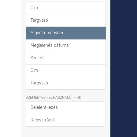
Cím
Tárgyszó
A gyűjteményben
Megjelenés dátuma
Szerző
Cím
Tárgyszó
SZEMÉLYES FELHASZNÁLÓI FIÓK
Bejelentkezés
Regisztráció