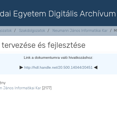
dai Egyetem Digitális Archívum
lgozatok
Szakdolgozatok
Neumann János Informatikai Kar
M
 tervezése és fejlesztése
Link a dokumentumra való hivatkozáshoz:
http://hdl.handle.net/20.500.14044/20451
ény
 János Informatikai Kar
[2177]