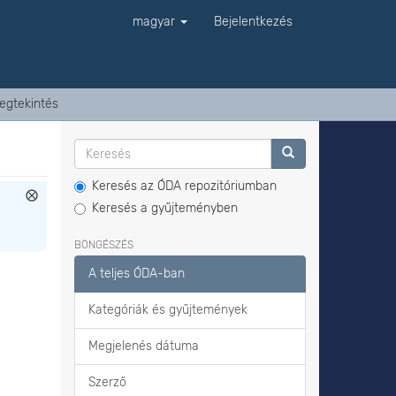
magyar
Bejelentkezés
egtekintés
Keresés az ÓDA repozitóriumban
Keresés a gyűjteményben
BÖNGÉSZÉS
A teljes ÓDA-ban
Kategóriák és gyűjtemények
Megjelenés dátuma
Szerző