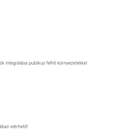
zök integrálása publikus felhő környezetekkel
ában elérhető!