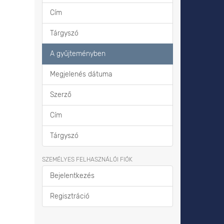
Cím
Tárgyszó
A gyűjteményben
Megjelenés dátuma
Szerző
Cím
Tárgyszó
SZEMÉLYES FELHASZNÁLÓI FIÓK
Bejelentkezés
Regisztráció