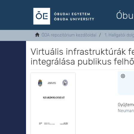
Óbu
ÓDA repozitórium kezdőoldal
1. Hallgatói do
Virtuális infrastruktúrák
integrálása publikus felh
Gyűjtem
Neumann