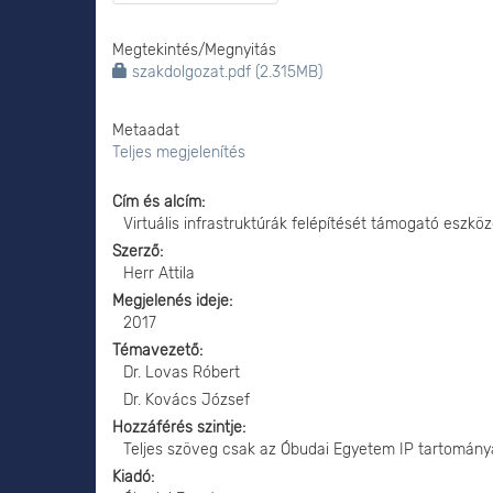
Megtekintés/
Megnyitás
szakdolgozat.pdf (2.315MB)
Metaadat
Teljes megjelenítés
Cím és alcím
Virtuális infrastruktúrák felépítését támogató eszkö
Szerző
Herr Attila
Megjelenés ideje
2017
Témavezető
Dr. Lovas Róbert
Dr. Kovács József
Hozzáférés szintje
Teljes szöveg csak az Óbudai Egyetem IP tartomány
Kiadó