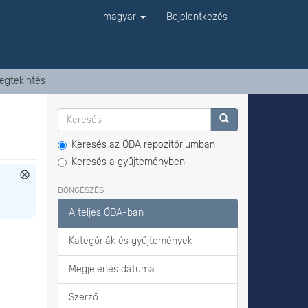
magyar
Bejelentkezés
egtekintés
Keresés az ÓDA repozitóriumban
Keresés a gyűjteményben
BÖNGÉSZÉS
A teljes ÓDA-ban
Kategóriák és gyűjtemények
Megjelenés dátuma
Szerző