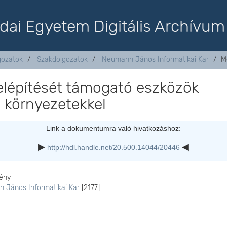
dai Egyetem Digitális Archívum
lgozatok
Szakdolgozatok
Neumann János Informatikai Kar
M
 felépítését támogató eszközök
ő környezetekkel
Link a dokumentumra való hivatkozáshoz:
http://hdl.handle.net/20.500.14044/20446
ény
 János Informatikai Kar
[2177]