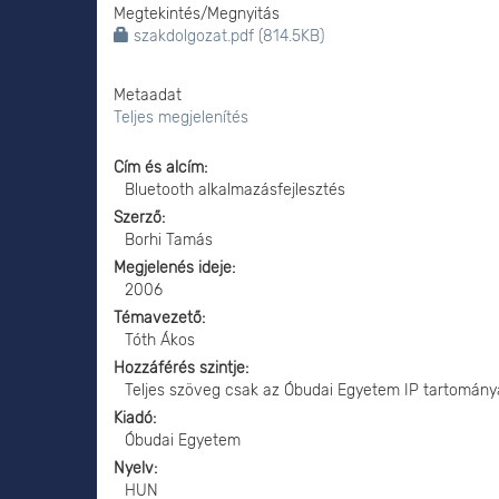
Megtekintés/
Megnyitás
szakdolgozat.pdf (814.5KB)
Metaadat
Teljes megjelenítés
Cím és alcím
Bluetooth alkalmazásfejlesztés
Szerző
Borhi Tamás
Megjelenés ideje
2006
Témavezető
Tóth Ákos
Hozzáférés szintje
Teljes szöveg csak az Óbudai Egyetem IP tartomány
Kiadó
Óbudai Egyetem
Nyelv
HUN