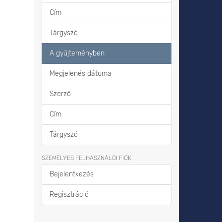
Cím
Tárgyszó
A gyűjteményben
Megjelenés dátuma
Szerző
Cím
Tárgyszó
SZEMÉLYES FELHASZNÁLÓI FIÓK
Bejelentkezés
Regisztráció