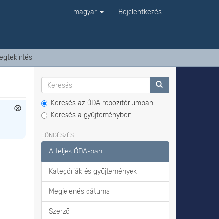
magyar
Bejelentkezés
egtekintés
Keresés az ÓDA repozitóriumban
Keresés a gyűjteményben
BÖNGÉSZÉS
A teljes ÓDA-ban
Kategóriák és gyűjtemények
Megjelenés dátuma
Szerző