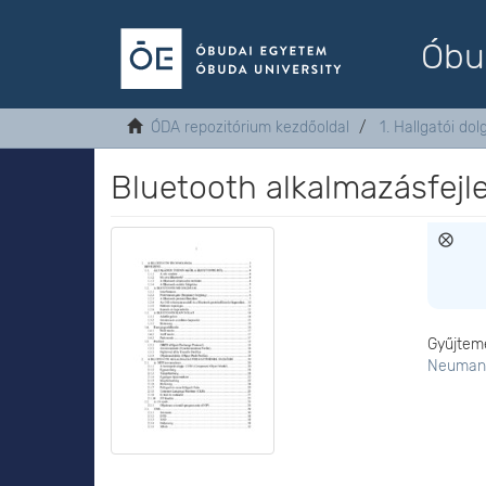
Óbu
ÓDA repozitórium kezdőoldal
1. Hallgatói do
Bluetooth alkalmazásfejl
Gyűjtem
Neumann