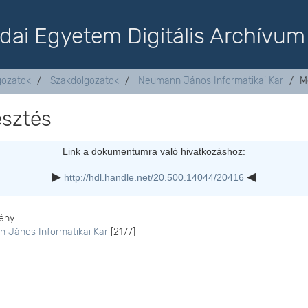
dai Egyetem Digitális Archívum
lgozatok
Szakdolgozatok
Neumann János Informatikai Kar
M
esztés
Link a dokumentumra való hivatkozáshoz:
http://hdl.handle.net/20.500.14044/20416
ény
 János Informatikai Kar
[2177]