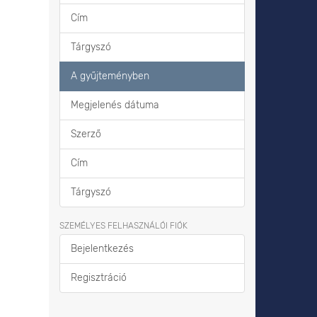
Cím
Tárgyszó
A gyűjteményben
Megjelenés dátuma
Szerző
Cím
Tárgyszó
SZEMÉLYES FELHASZNÁLÓI FIÓK
Bejelentkezés
Regisztráció