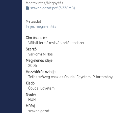
Megtekintés/
Megnyitás
szakdolgozat.pdf (3.338MB)
Metaadat
Teljes megjelenítés
Cím és alcím
Vállati terméknyilvántartó rendszer.
Szerző
Várkonyi Miklós
Megjelenés ideje
2005
Hozzáférés szintje
Teljes szöveg csak az Óbudai Egyetem IP tartomány
Kiadó
Óbudai Egyetem
Nyelv
HUN
Műfaj
szakdolgozat