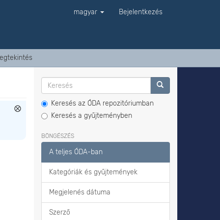
magyar
Bejelentkezés
egtekintés
Keresés az ÓDA repozitóriumban
Keresés a gyűjteményben
BÖNGÉSZÉS
A teljes ÓDA-ban
Kategóriák és gyűjtemények
Megjelenés dátuma
Szerző