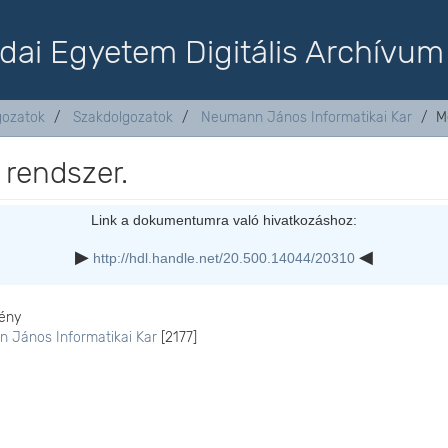
dai Egyetem Digitális Archívum
lgozatok
Szakdolgozatok
Neumann János Informatikai Kar
M
 rendszer.
Link a dokumentumra való hivatkozáshoz:
http://hdl.handle.net/20.500.14044/20310
ény
 János Informatikai Kar
[2177]