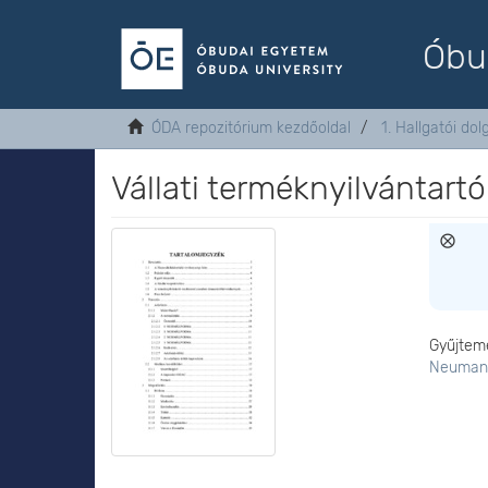
Óbu
ÓDA repozitórium kezdőoldal
1. Hallgatói do
Vállati terméknyilvántartó
Gyűjtem
Neumann