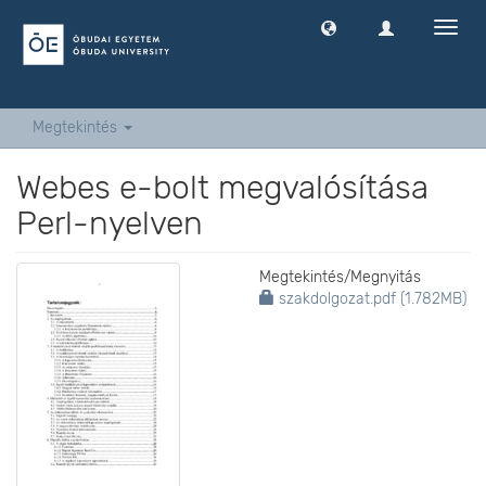
Navig
ki
-
és
bekap
Megtekintés
Webes e-bolt megvalósítása
Perl-nyelven
Megtekintés/
Megnyitás
szakdolgozat.pdf (1.782MB)