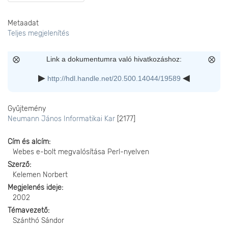
Metaadat
Teljes megjelenítés
Link a dokumentumra való hivatkozáshoz:
http://hdl.handle.net/20.500.14044/19589
Gyűjtemény
Neumann János Informatikai Kar
[2177]
Cím és alcím
Webes e-bolt megvalósítása Perl-nyelven
Szerző
Kelemen Norbert
Megjelenés ideje
2002
Témavezető
Szánthó Sándor