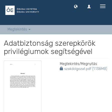
Navig
ki
-
és
bekap
Megtekintés
Adatbiztonság szerepkörök
privilégiumok segítségével
Megtekintés/
Megnyitás
szakdolgozat.pdf (1.138MB)