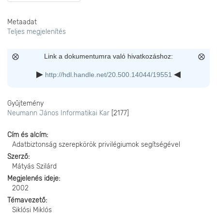
Metaadat
Teljes megjelenítés
Link a dokumentumra való hivatkozáshoz:
http://hdl.handle.net/20.500.14044/19551
Gyűjtemény
Neumann János Informatikai Kar
[2177]
Cím és alcím
Adatbiztonság szerepkörök privilégiumok segítségével
Szerző
Mátyás Szilárd
Megjelenés ideje
2002
Témavezető
Siklósi Miklós