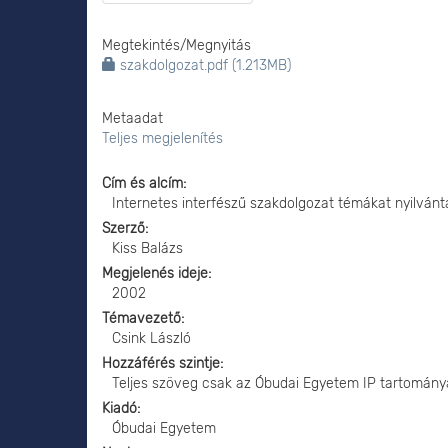
Megtekintés/
Megnyitás
szakdolgozat.pdf (1.213MB)
Metaadat
Teljes megjelenítés
Cím és alcím
Internetes interfészű szakdolgozat témákat nyilvánt
Szerző
Kiss Balázs
Megjelenés ideje
2002
Témavezető
Csink László
Hozzáférés szintje
Teljes szöveg csak az Óbudai Egyetem IP tartomány
Kiadó
Óbudai Egyetem