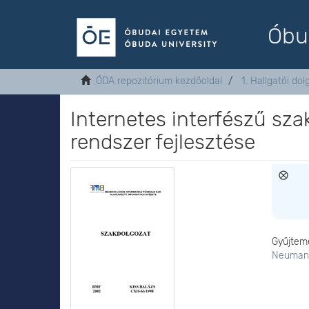
Óbu
ÓDA repozitórium kezdőoldal
1. Hallgatói do
Internetes interfészű sza
rendszer fejlesztése
Gyűjtem
Neumann