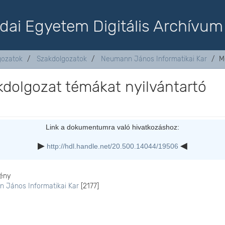
dai Egyetem Digitális Archívum
lgozatok
Szakdolgozatok
Neumann János Informatikai Kar
M
kdolgozat témákat nyilvántartó
Link a dokumentumra való hivatkozáshoz:
http://hdl.handle.net/20.500.14044/19506
ény
 János Informatikai Kar
[2177]