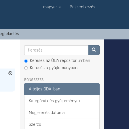
magyar
Bejelentkezés
egtekintés
Keresés az ÓDA repozitóriumban
Keresés a gyűjteményben
BÖNGÉSZÉS
A teljes ÓDA-ban
Kategóriák és gyűjtemények
Megjelenés dátuma
Szerző