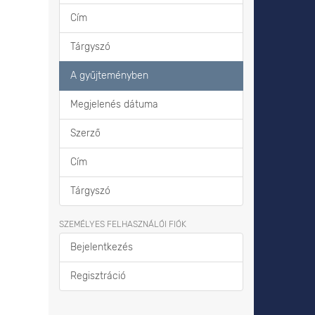
Cím
Tárgyszó
A gyűjteményben
Megjelenés dátuma
Szerző
Cím
Tárgyszó
SZEMÉLYES FELHASZNÁLÓI FIÓK
Bejelentkezés
Regisztráció