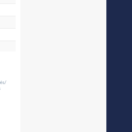
tés/
s