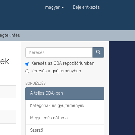
magyar
Bejelentkezés
egtekintés
tek
Keresés az ÓDA repozitóriumban
Keresés a gyűjteményben
BÖNGÉSZÉS
A teljes ÓDA-ban
Kategóriák és gyűjtemények
Megjelenés dátuma
Szerző