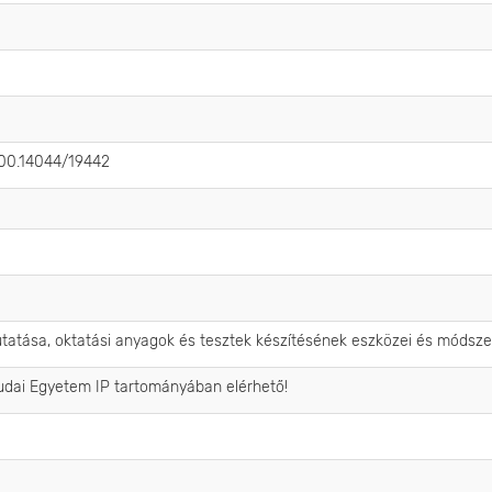
.500.14044/19442
tatása, oktatási anyagok és tesztek készítésének eszközei és módsze
udai Egyetem IP tartományában elérhető!