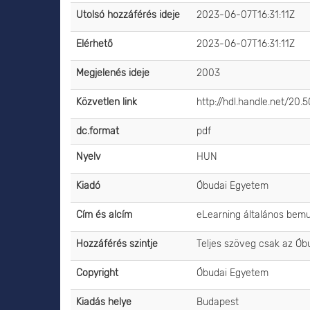
Utolsó hozzáférés ideje
2023-06-07T16:31:11Z
Elérhető
2023-06-07T16:31:11Z
Megjelenés ideje
2003
Közvetlen link
http://hdl.handle.net/20
dc.format
pdf
Nyelv
HUN
Kiadó
Óbudai Egyetem
Cím és alcím
eLearning általános bemu
Hozzáférés szintje
Teljes szöveg csak az Ób
Copyright
Óbudai Egyetem
Kiadás helye
Budapest