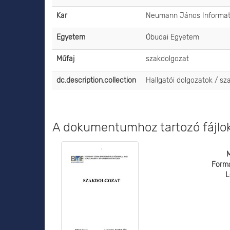
Kar
Neumann János Informati
Egyetem
Óbudai Egyetem
Műfaj
szakdolgozat
dc.description.collection
Hallgatói dolgozatok / s
A dokumentumhoz tartozó fájlo
Form
L