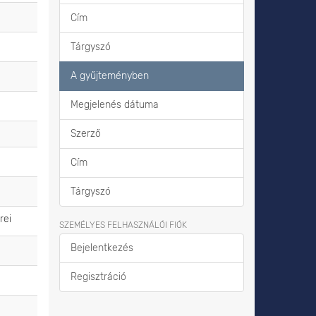
Cím
Tárgyszó
A gyűjteményben
Megjelenés dátuma
Szerző
Cím
Tárgyszó
rei
SZEMÉLYES FELHASZNÁLÓI FIÓK
Bejelentkezés
Regisztráció