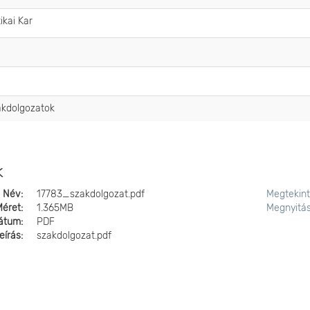
kai Kar
zakdolgozatok
k
Név:
17783_szakdolgozat.pdf
Megtekin
Méret:
1.365MB
Megnyitá
átum:
PDF
eírás:
szakdolgozat.pdf