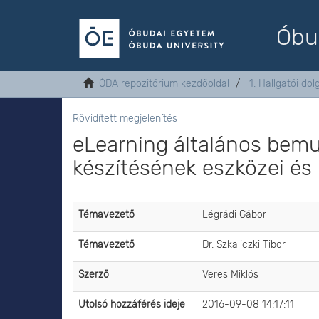
Óbu
ÓDA repozitórium kezdőoldal
1. Hallgatói do
Rövidített megjelenítés
eLearning általános bemu
készítésének eszközei és
Témavezető
Légrádi Gábor
Témavezető
Dr. Szkaliczki Tibor
Szerző
Veres Miklós
Utolsó hozzáférés ideje
2016-09-08 14:17:11