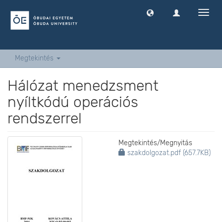
Navig
ki
-
és
bekap
Megtekintés
Hálózat menedzsment
nyíltkódú operációs
rendszerrel
Megtekintés/
Megnyitás
szakdolgozat.pdf (657.7KB)