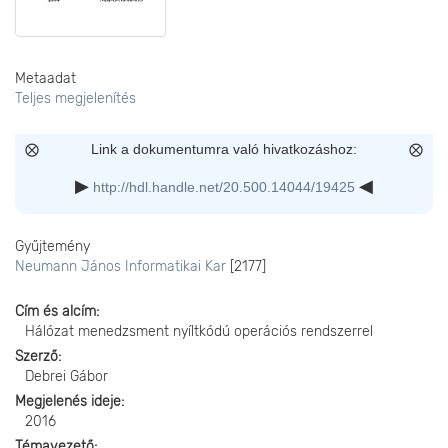
Metaadat
Teljes megjelenítés
Link a dokumentumra való hivatkozáshoz:
http://hdl.handle.net/20.500.14044/19425
Gyűjtemény
Neumann János Informatikai Kar
[2177]
Cím és alcím
Hálózat menedzsment nyíltkódú operációs rendszerrel
Szerző
Debrei Gábor
Megjelenés ideje
2016
Témavezető