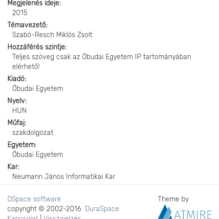
Megjelenés ideje
2015
Témavezető
Szabó-Resch Miklós Zsolt
Hozzáférés szintje
Teljes szöveg csak az Óbudai Egyetem IP tartományában
elérhető!
Kiadó
Óbudai Egyetem
Nyelv
HUN
Műfaj
szakdolgozat
Egyetem
Óbudai Egyetem
Kar
Neumann János Informatikai Kar
DSpace software
Theme by
copyright © 2002-2016
DuraSpace
Kapcsolat
|
Visszajelzés