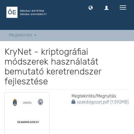
Navig
ki
-
és
bekap
Megtekintés
KryNet - kriptográfiai
módszerek használatát
bemutató keretrendszer
fejlesztése
Megtekintés/
Megnyitás
szakdolgozat.pdf (1.592MB)