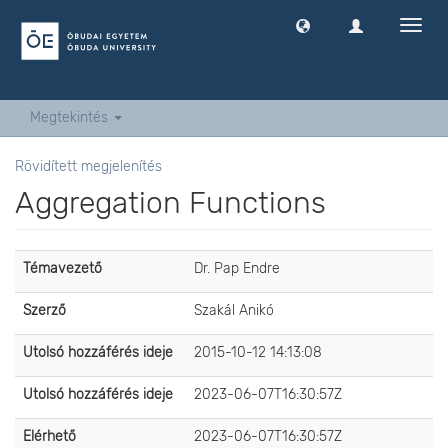
Navig
ki
-
és
bekap
Megtekintés
Rövidített megjelenítés
Aggregation Functions
Témavezető
Dr. Pap Endre
Szerző
Szakál Anikó
Utolsó hozzáférés ideje
2015-10-12 14:13:08
Utolsó hozzáférés ideje
2023-06-07T16:30:57Z
Elérhető
2023-06-07T16:30:57Z