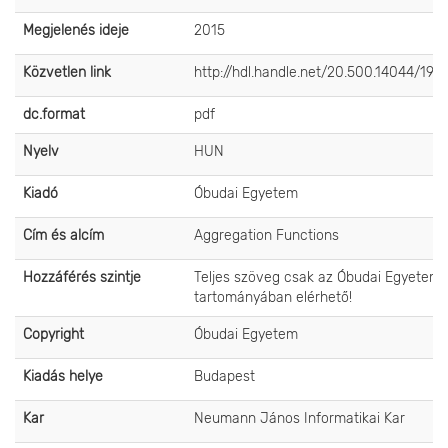
Megjelenés ideje
2015
Közvetlen link
http://hdl.handle.net/20.500.14044/193
dc.format
pdf
Nyelv
HUN
Kiadó
Óbudai Egyetem
Cím és alcím
Aggregation Functions
Hozzáférés szintje
Teljes szöveg csak az Óbudai Egyetem 
tartományában elérhető!
Copyright
Óbudai Egyetem
Kiadás helye
Budapest
Kar
Neumann János Informatikai Kar