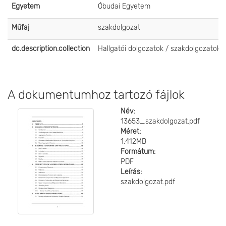
Egyetem
Óbudai Egyetem
Műfaj
szakdolgozat
dc.description.collection
Hallgatói dolgozatok / szakdolgozatok
A dokumentumhoz tartozó fájlok
Név:
13653_szakdolgozat.pdf
Méret:
1.412MB
Formátum:
PDF
Leírás:
szakdolgozat.pdf