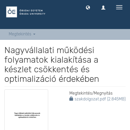
Navig
ki
-
és
bekap
Megtekintés
Nagyvállalati működési
folyamatok kialakítása a
készlet csökkentés és
optimalizáció érdekében
Megtekintés/
Megnyitás
szakdolgozat.pdf (2.845MB)