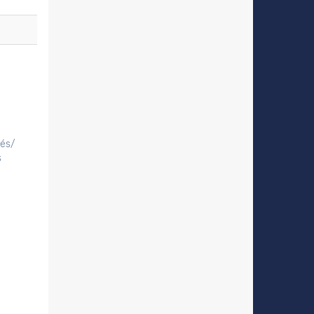
tés/
s