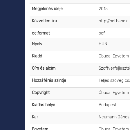
Megjelenés ideje
2015
Közvetlen link
http://hdl.handl
dc.format
pdf
Nyelv
HUN
Kiadó
Óbudai Egyetem
Cím és alcím
Szoftverfejleszt
Hozzáférés szintje
Teljes szöveg c
Copyright
Óbudai Egyetem
Kiadás helye
Budapest
Kar
Neumann János I
Egyetem
Óbudai Egyetem