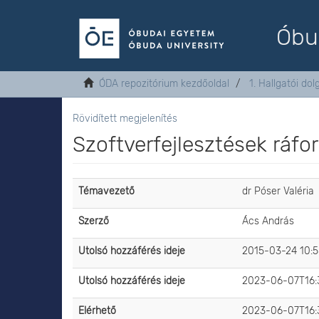
Óbu
ÓDA repozitórium kezdőoldal
1. Hallgatói do
Rövidített megjelenítés
Szoftverfejlesztések ráfo
Témavezető
dr Póser Valéria
Szerző
Ács András
Utolsó hozzáférés ideje
2015-03-24 10:5
Utolsó hozzáférés ideje
2023-06-07T16:
Elérhető
2023-06-07T16: