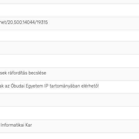
e.net/20.500.14044/19315
ések ráfordítás becslése
sak az Óbudai Egyetem IP tartományában elérhető!
nformatikai Kar