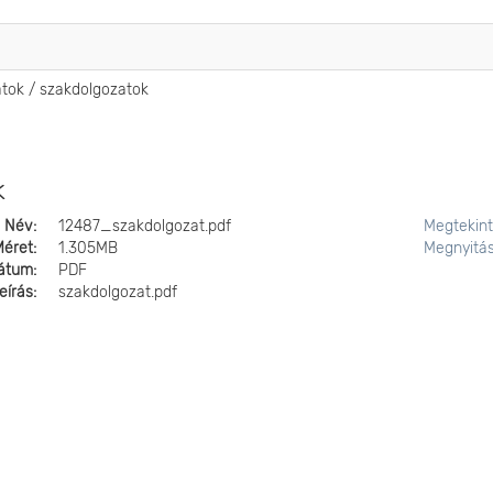
atok / szakdolgozatok
k
Név:
12487_szakdolgozat.pdf
Megtekin
Méret:
1.305MB
Megnyitá
átum:
PDF
eírás:
szakdolgozat.pdf