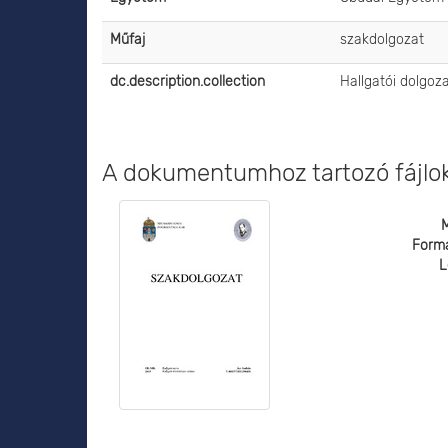
Műfaj
szakdolgozat
dc.description.collection
Hallgatói dolgoz
A dokumentumhoz tartozó fájlo
Form
L