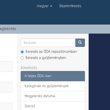
magyar
Bejelentkezés
egtekintés
Keresés az ÓDA repozitóriumban
Keresés a gyűjteményben
BÖNGÉSZÉS
A teljes ÓDA-ban
Kategóriák és gyűjtemények
Megjelenés dátuma
Szerző