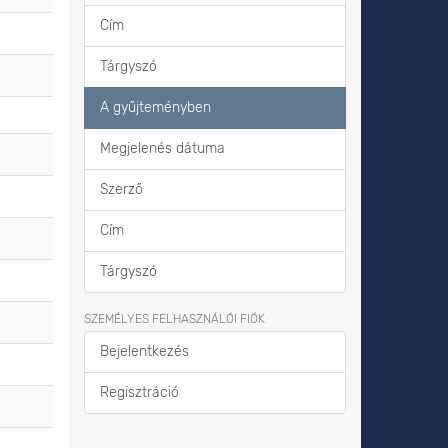
Cím
Tárgyszó
A gyűjteményben
Megjelenés dátuma
Szerző
Cím
Tárgyszó
SZEMÉLYES FELHASZNÁLÓI FIÓK
Bejelentkezés
Regisztráció