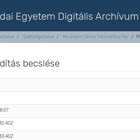
dai Egyetem Digitális Archívum
lgozatok
Szakdolgozatok
Neumann János Informatikai Kar
M
rdítás becslése
8:07
30:40Z
30:40Z