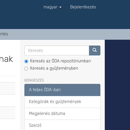
magyar
Bejelentkezés
ntés
ának
Keresés az ÓDA repozitóriumban
Keresés a gyűjteményben
BÖNGÉSZÉS
A teljes ÓDA-ban
Kategóriák és gyűjtemények
Megjelenés dátuma
Szerző