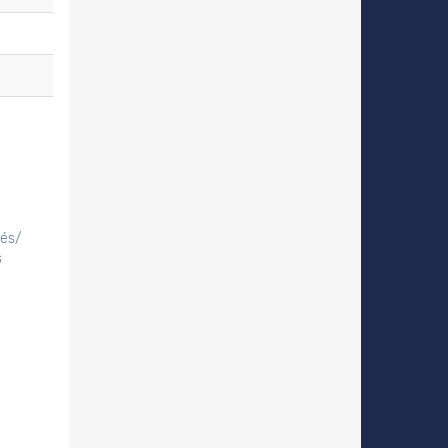
tés/
s