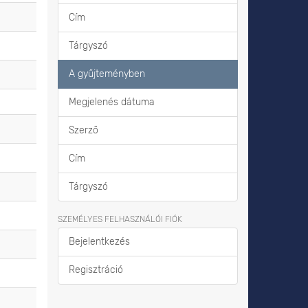
Cím
Tárgyszó
A gyűjteményben
Megjelenés dátuma
Szerző
Cím
Tárgyszó
SZEMÉLYES FELHASZNÁLÓI FIÓK
Bejelentkezés
Regisztráció