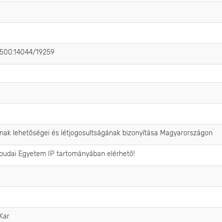
0.500.14044/19259
ának lehetőségei és létjogosultságának bizonyítása Magyarországon
Óbudai Egyetem IP tartományában elérhető!
Kar