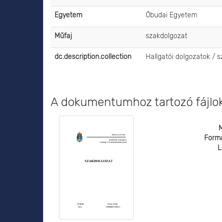
Egyetem
Óbudai Egyetem
Műfaj
szakdolgozat
dc.description.collection
Hallgatói dolgozatok / 
A dokumentumhoz tartozó fájlo
Form
L