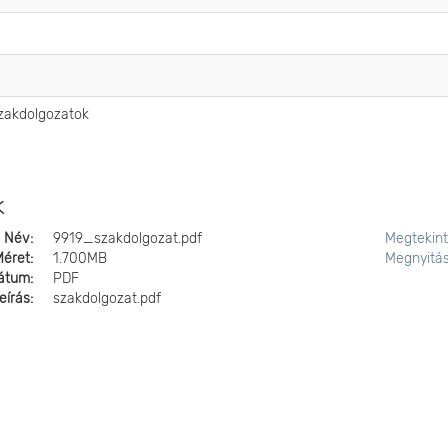
szakdolgozatok
k
Név:
9919_szakdolgozat.pdf
Megtekin
Méret:
1.700MB
Megnyitá
átum:
PDF
eírás:
szakdolgozat.pdf