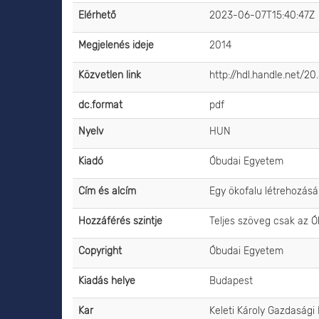
Elérhető
2023-06-07T15:40:47Z
Megjelenés ideje
2014
Közvetlen link
http://hdl.handle.net/2
dc.format
pdf
Nyelv
HUN
Kiadó
Óbudai Egyetem
Cím és alcím
Egy ökofalu létrehozás
Hozzáférés szintje
Teljes szöveg csak az 
Copyright
Óbudai Egyetem
Kiadás helye
Budapest
Kar
Keleti Károly Gazdasági 