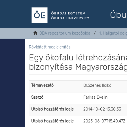
Óbu
ÓDA repozitórium kezdőoldal
1. Hallgatói do
Rövidített megjelenítés
Egy ökofalu létrehozásán
bizonyítása Magyarorszá
Témavezető
Dr.Szenes Ildikó
Szerző
Farkas Evelin
Utolsó hozzáférés ideje
2014-10-02 13:38:33
Utolsó hozzáférés ideje
2023-06-07T15:40:47Z