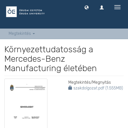
Navig
ki
-
és
bekap
Megtekintés
Környezettudatosság a
Mercedes-Benz
Manufacturing életében
Megtekintés/
Megnyitás
szakdolgozat.pdf (1.555MB)